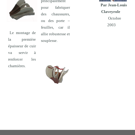
principalement
Par Jean-Louis
pour fabriquer
Claveyrole
des chaussures,
Octobre
ou des porte –
2003
feuilles, car il
Le montage de
allie robustesse et
la première
souplesse.
épaisseur de cuir
va servir à
renforcer les
charnières.
Lanière de cuir
servant à limiter
l’ouverture du
soufflet