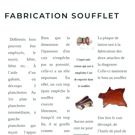
FABRICATION SOUFFLET
Bien que la
La plaque de
Différents bois
dimension de
laiton sert à la
peuvent être
l'épaisseur d'un
fabrication des
employés, le
cuir n'empêche
deux attaches de
noyer, hêtre,
Clapet anti-
pas sa porosité,
la dragonne.
frêne etc… À
retour qui sert à
celle-ci a un rôle
Celle-ci maintient
l’aide d’un
empêcher l'air
important. En
le bras au soufflet.
gabarit, on
de repartir dans
effet, un cuir trop
découpe 3
le soufflet
épais empêche le
planchettes Au
soufflet de
1er plan la
s'ouvrir
planchette
librement, et
intermédiaire, à
lorsqu'il est trop
Une fois le cuir
gauche
Aucun autre
fin, il se gonfle
découpé, de
planchette qui
cuir ne peut
comme une
l’huile de pied de
reçoit l’appui
supporter