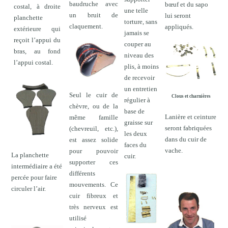
baudruche avec
bœuf et du sapo
costal, à droite
une telle
un bruit de
lui seront
planchette
torture, sans
claquement.
appliqués.
extérieure qui
jamais se
reçoit l’appui du
couper au
bras, au fond
niveau des
l’appui costal.
plis, à moins
de recevoir
un entretien
Seul le cuir de
Clous et charnières
régulier à
chèvre, ou de la
base de
Lanière et ceinture
même famille
graisse sur
seront fabriquées
(chevreuil, etc.),
les deux
dans du cuir de
est assez solide
faces du
vache.
pour pouvoir
La planchette
cuir.
supporter ces
intermédiaire a été
différents
percée pour faire
mouvements. Ce
circuler l’air.
cuir fibreux et
très nerveux est
utilisé